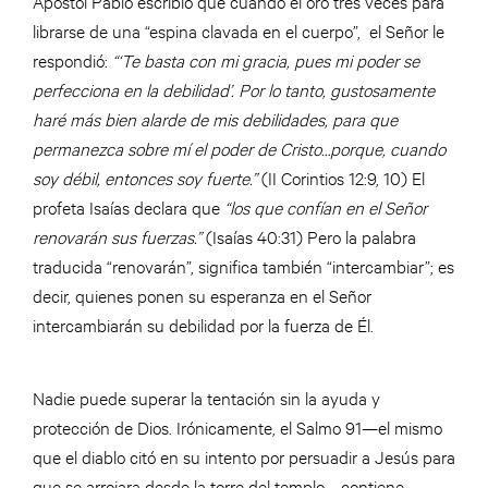
Apóstol Pablo escribió que cuando él oró tres veces para
librarse de una “espina clavada en el cuerpo”, el Señor le
respondió:
“‘Te basta con mi gracia, pues mi poder se
perfecciona en la debilidad’. Por lo tanto, gustosamente
haré más bien alarde de mis debilidades, para que
permanezca sobre mí el poder de Cristo…porque, cuando
soy débil, entonces soy fuerte.”
(II Corintios 12:9, 10) El
profeta Isaías declara que
“los que confían en el Señor
renovarán sus fuerzas.”
(Isaías 40:31) Pero la palabra
traducida “renovarán”, significa también “intercambiar”; es
decir, quienes ponen su esperanza en el Señor
intercambiarán su debilidad por la fuerza de Él.
Nadie puede superar la tentación sin la ayuda y
protección de Dios. Irónicamente, el Salmo 91—el mismo
que el diablo citó en su intento por persuadir a Jesús para
que se arrojara desde la torre del templo—contiene